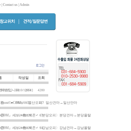
e
|
Contact us
|
Admin
름
작성일
조회
터넷 입니다.
인터넷
2010/12/14
[651]
4280
zonё1●CΘМ』〈일산오피〉일산건마→일산안마
스존
2024/08/27
117
1●CΘМ』세┒->色♀색존♂〈분당오피〉분당건마→분당올탈
스존
2024/08/28
67
1●CΘМ』세┒->色♀색존♂〈강남오피〉강남건마→강남올탈
스존
2024/08/28
94