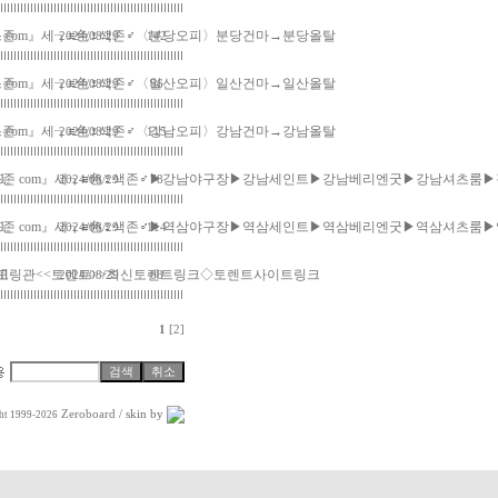
1。com』세┒≡色♀색존♂〈분당오피〉분당건마→분당올탈
스존
2024/08/29
142
1。com』세┒≡色♀색존♂〈일산오피〉일산건마→일산올탈
스존
2024/08/29
86
1。com』세┒≡色♀색존♂〈강남오피〉강남건마→강남올탈
스존
2024/08/29
115
ne1。com』세┒≡色♀색존♂▶강남야구장▶강남세인트▶강남베리엔굿▶강남셔츠룸
스존
2024/08/29
78
ne1。com』세┒≡色♀색존♂▶역삼야구장▶역삼세인트▶역삼베리엔굿▶역삼셔츠룸
스존
2024/08/29
114
.com)-모링관<<토렌트>>최신토렌트링크◇토렌트사이트링크
fl
2024/08/29
68
1
[2]
Zeroboard
/ skin by
ht 1999-2026