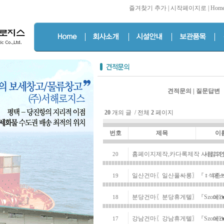
즐겨찾기 추가
|
시작페이지로
|
Hom
견적문의
|
질문답변
20
개의 글 / 전체
2
페이지
번호
제목
이
홈페이지제작,카다록제작 사람과인
사람과
20
일산건마〖일산풀싸롱〗『♀섹존♂S
에
19
분당건마〖분당휴게텔〗『Szonё
에
18
강남건마〖강남휴게텔〗『Szonё
에
17