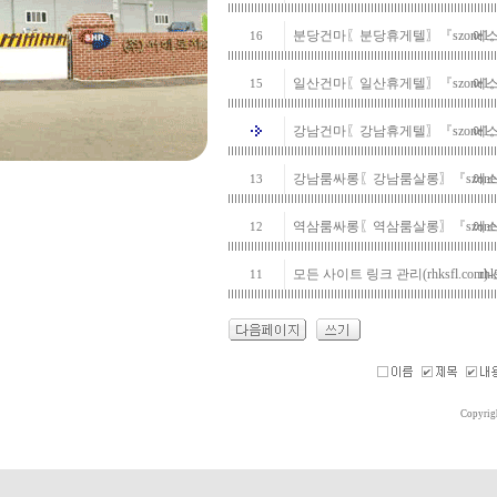
분당건마〖분당휴게텔〗『szone
에
16
일산건마〖일산휴게텔〗『szone
에
15
강남건마〖강남휴게텔〗『szone
에
강남룸싸롱〖강남룸살롱〗『szo
에
13
역삼룸싸롱〖역삼룸살롱〗『szo
에
12
모든 사이트 링크 관리(rhksfl
rhk
11
Copyrig